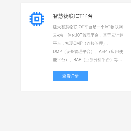
智慧物联IOT平台
建大智慧物联IOT平台是一个IoT物联网
云+端一体化IOT管理平台，基于云计算
平台，实现CMP（连接管理）、
DMP（设备管理平台）、AEP（应用使
能平台）、BAP（业务分析平台）等平
台管理功能，支持各种智能硬件、传感
器、物联网网关设备的接入管理，对接
查看详情
入的网关及物联网设备进行统一的身份
认证、状态检查，直观的呈现项目接入
网关的运行状态；通过数据挖掘、机器
学习等技术，能够以非侵入式的方式对
安全网关下接入的物联网终端进行协议
分析、行为建模、异常检测。提供故障