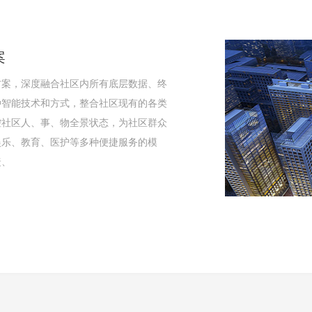
案
案
案
案
方案
方案，深度融合社区内所有底层数据、终
方案，面向园区管理运营人员、企业用
合运用现代计算机网络技术、通信技术对
息技术与教育教学融合、提高学与教的效
可视化是以园区楼宇的智能监控为重点，
种智能技术和方式，整合社区现有的各类
足不同类型的应用接入，为各行业客户提
用现代化技术进行全面有效的监控和管
云计算、大数据分析等新技术为核心技
明、智能电梯、智能供水、智能消防、能
控社区人、事、物全景状态，为社区群众
富统一的协议应用，实现快速接入设备能
化子系统有机的聚合在一起，协调各子系
感知、智慧型、数据化、网络化、协作型
种管理系统，实现了园区建筑主体、房屋
娱乐、教育、医护等多种便捷服务的模
报表能力，实现灵活的设备运营管理，基
反应，把各种纷繁复杂的操作界面和数据
管理和生活服务，并能对教育教学、教育
布、大型设备的逐级可视。系统兼容市面
捷、
域、
C
智慧学习
联网传