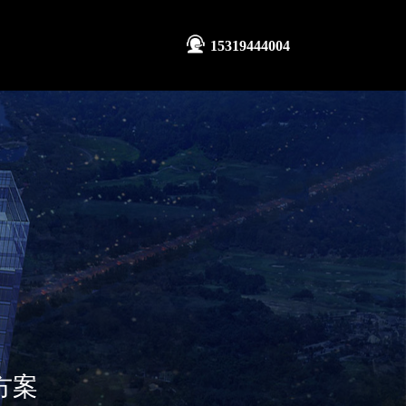
15319444004
方案