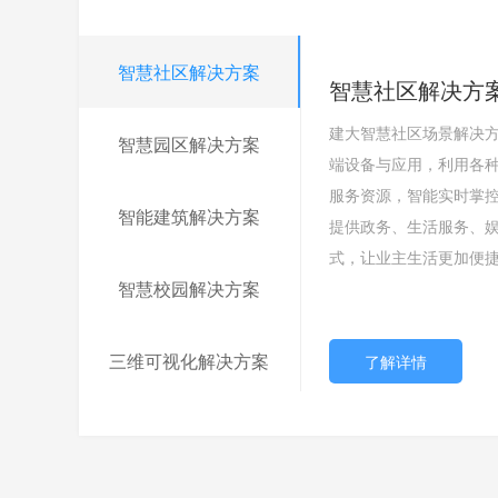
智慧社区解决方案
智慧社区解决方
智慧园区解决方
智能建筑解决方
智慧校园解决方
三维可视化解决
建大智慧社区场景解决
建大智慧园区场景解决
建大智慧建筑管理是综
智慧校园是指以促进信
建大智慧智能运维三维
智慧园区解决方案
端设备与应用，利用各
户，支持不同行业，满
建筑内所有建筑设备采
果为目的，以物联网、
集成视频监控、智能照
服务资源，智能实时掌
供个性化服务。提供丰
理，将建筑内各个智能
术，提供一种环境全面
耗管理、环境监测等各
智能建筑解决方案
提供政务、生活服务、
力；提供设备数据统计
统间的相互关系和联动
一体化的教学、科研、
内部结构、设施设备分
式，让业主生活更加便
于群组的设备分权、分
接口统一起来，采用BA
管理进行洞察和预测的
上主流监测设备以及物
智慧校园解决方案
三维可视化解决方案
了解详情
了解详情
了解详情
了解详情
了解详情